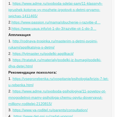
1.
https://www.adme.ru/svoboda-sdelaj-sam/11-klassnyh-
igrushek-kotorye-vy-mozhete-izgotovit-s-detmi-pryamo-
sejchas-1411465/
2.
https://www.passion.ru/mama/obuchenie-i-razvitie-d…
3.
https://www.uaua.info/ot-1-do-3/razvitie-ot-1-do-3…
Аппликация
1.
http://rodnaya-tropinka.ru/masterim-s-detmi-svoimi-
rukami/applikatsiya-s-detmi/
2.
https://tytmaster.ru/podelki-applikacii/
3.
https://tratatuk.ru/materialy/podelki-iz-bumagi/podelki-
dlya-detej.html
Рекомендации психолога:
1.
https://vseprorebenka.ru/vospitanie/psihologija/krizis-7-let-
u-rebenka.html
2.
https://www.adme.ru/svoboda-psihologiya/11-sovetov-ot-
mnogodetnoj-mamy-psihologa-chemu-opytu-doveryayut-
milliony-roditelej-2120815/
3.
https://www.ya-roditel.ru/parents/consultation/
4
.
https://www.det-psi.ru/zadat-vopros/