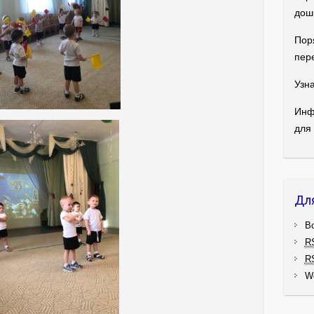
дош
Пор
пер
Узна
Инф
для
Дл
В
R
R
W