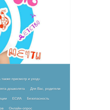
 также присмотр и уход»
лята дошколята
Для Вас, родители
пции
ЕСИА
Безопасность
ов
Онлайн-опрос