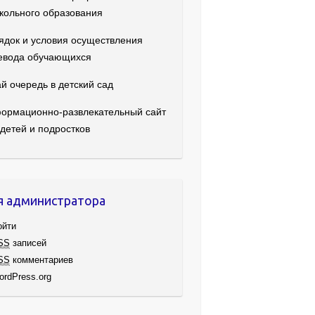
кольного образования
ядок и условия осуществления
евода обучающихся
й очередь в детский сад
ормационно-развлекательный сайт
 детей и подростков
я администратора
ойти
SS
записей
SS
комментариев
ordPress.org