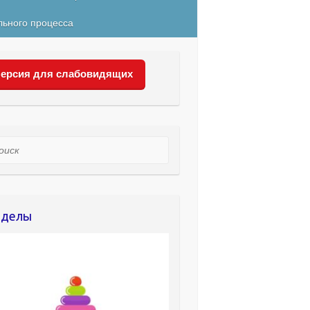
льного процесса
ерсия для слабовидящих
ск
зделы