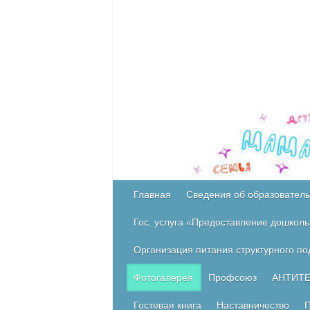
Главная
Сведения об образователь
Гос. услуга «Предоставление дошколь
Организация питания структурного п
Фотогалерея
Профсоюз
АНТИТ
Гостевая книга
Наставничество
П