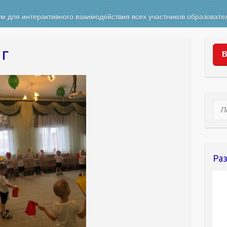
м для интерактивного взаимодействия всех участников образовате
 г
В
Пои
Ра