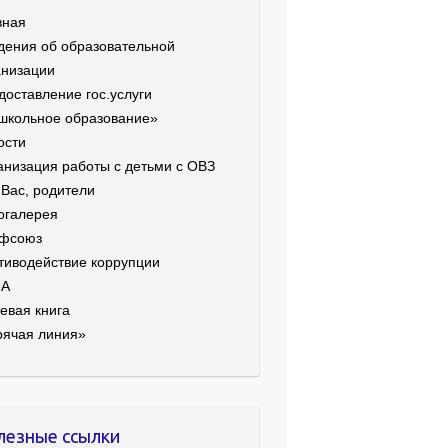
вная
дения об образовательной
анизации
доставление гос.услуги
школьное образование»
ости
анизация работы с детьми с ОВЗ
 Вас, родители
огалерея
фсоюз
тиводействие коррупции
ИА
евая книга
рячая линия»
лезные ссылки