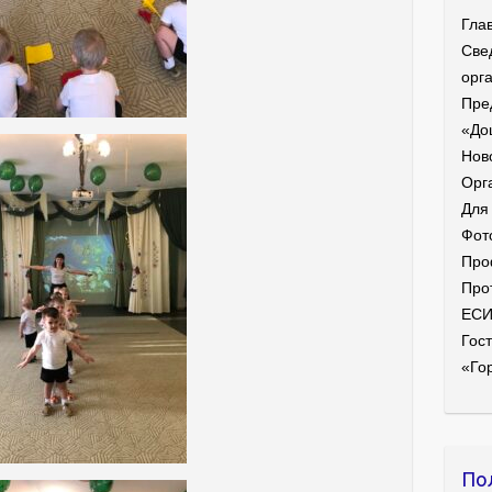
Гла
Све
орг
Пре
«До
Нов
Орг
Для
Фот
Про
Про
ЕС
Гост
«Го
По