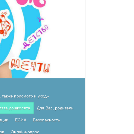
 также присмотр и уход»
лята дошколята
Для Вас, родители
пции
ЕСИА
Безопасность
ов
Онлайн-опрос