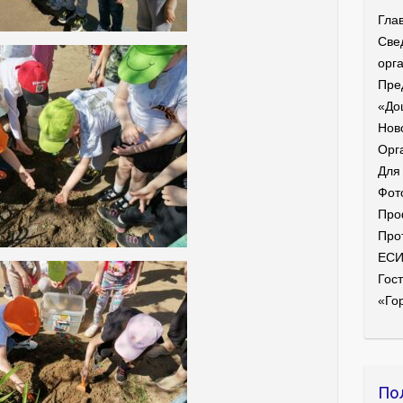
Гла
Све
орг
Пре
«До
Нов
Орг
Для
Фот
Про
Про
ЕС
Гост
«Го
По