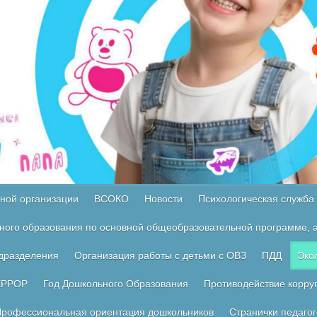
ной организации
ВСОКО
Новости
Психологическая служба
ного образования по основной общеобразовательной программе, а
одразделения
Организация работы с детьми с ОВЗ
ПДД
Эко
ЕРРОР
Год Дошкольного Образования
Противодействие корру
рофессиональная ориентация дошкольников
Странички педагог