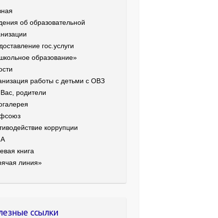
вная
дения об образовательной
анизации
доставление гос.услуги
школьное образование»
ости
анизация работы с детьми с ОВЗ
 Вас, родители
огалерея
фсоюз
тиводействие коррупции
ИА
евая книга
рячая линия»
лезные ссылки