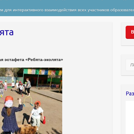
м для интерактивного взаимодействия всех участников образовате
ята
В
я эстафета «Ребята-эколята»
Пои
Ра