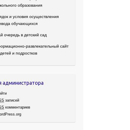
кольного образования
ядок и условия осуществления
евода обучающихся
й очередь в детский сад
ормационно-развлекательный сайт
 детей и подростков
я администратора
ойти
SS
записей
SS
комментариев
ordPress.org