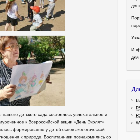
дош
Пор
пер
Узна
Инф
для
Дл
В
R
е нашего детского сада состоялось увлекательное и
R
иуроченное к Всероссийской акции «День Эколят».
W
ялось формирование у детей основ экологической
тношения к природе. Воспитанники познакомились со