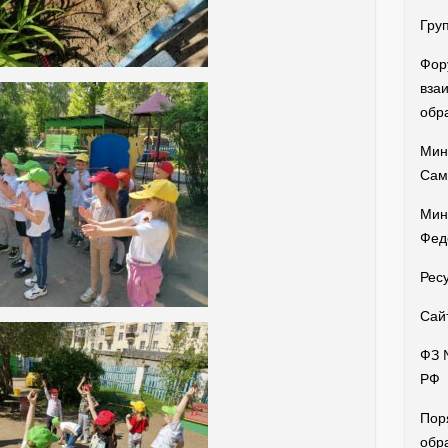
Гру
Фор
вза
обр
Мин
Сам
Мин
Фед
Рес
Сай
ФЗ 
РФ
Пор
обр