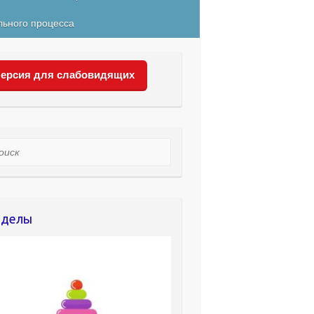
льного процесса
ерсия для слабовидящих
ск
зделы