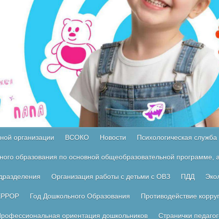
ной организации
ВСОКО
Новости
Психологическая служба
ного образования по основной общеобразовательной программе, а
одразделения
Организация работы с детьми с ОВЗ
ПДД
Эко
ЕРРОР
Год Дошкольного Образования
Противодействие корру
рофессиональная ориентация дошкольников
Странички педагог