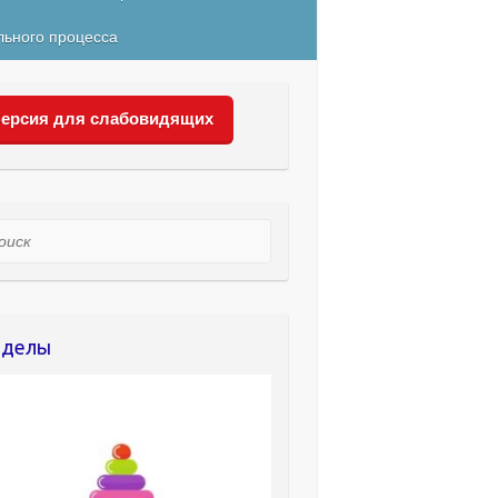
льного процесса
ерсия для слабовидящих
ск
зделы