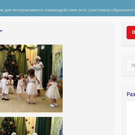
м для интерактивного взаимодействия всех участников образовате
г
В
Пои
Ра