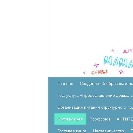
Главная
Сведения об образователь
Гос. услуга «Предоставление дошколь
Организация питания структурного п
Фотогалерея
Профсоюз
АНТИТ
Гостевая книга
Наставничество
П