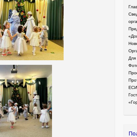
Гла
Све
орг
Пре
«До
Нов
Орг
Для
Фот
Про
Про
ЕС
Гост
«Го
По