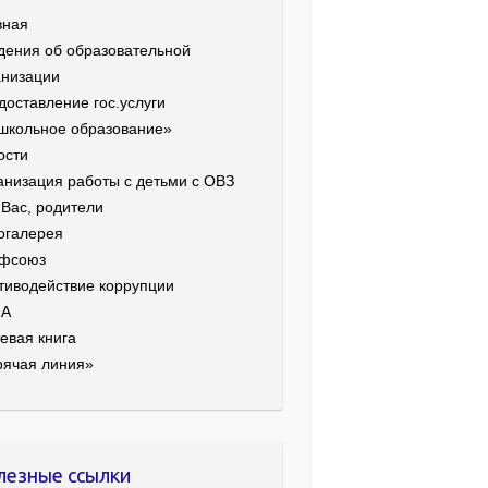
вная
дения об образовательной
анизации
доставление гос.услуги
школьное образование»
ости
анизация работы с детьми с ОВЗ
 Вас, родители
огалерея
фсоюз
тиводействие коррупции
ИА
евая книга
рячая линия»
лезные ссылки