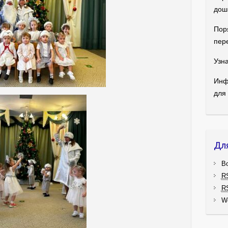
дош
Пор
пер
Узна
Инф
для
Дл
В
R
R
W