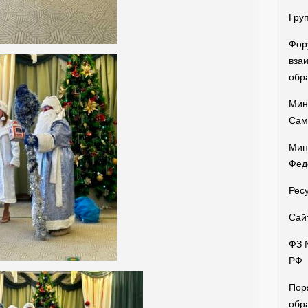
Гру
Фор
вза
обр
Мин
Сам
Мин
Фед
Рес
Сай
ФЗ 
РФ
Пор
обр