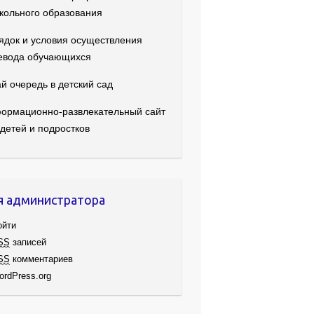
кольного образования
ядок и условия осуществления
евода обучающихся
й очередь в детский сад
ормационно-развлекательный сайт
 детей и подростков
я администратора
ойти
SS
записей
SS
комментариев
ordPress.org