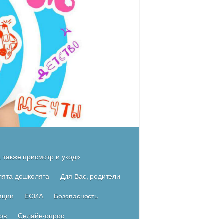
 также присмотр и уход»
лята дошколята
Для Вас, родители
пции
ЕСИА
Безопасность
ов
Онлайн-опрос