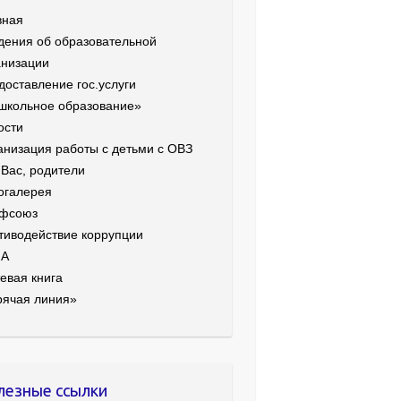
вная
дения об образовательной
анизации
доставление гос.услуги
школьное образование»
ости
анизация работы с детьми с ОВЗ
 Вас, родители
огалерея
фсоюз
тиводействие коррупции
ИА
евая книга
рячая линия»
лезные ссылки