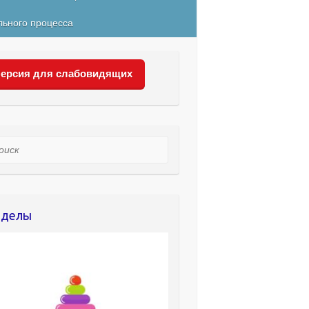
льного процесса
ерсия для слабовидящих
ск
зделы