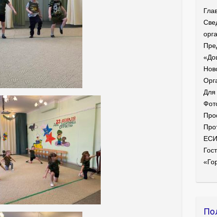
Гла
Све
орг
Пре
«До
Нов
Орг
Для
Фот
Про
Про
ЕС
Гост
«Го
По