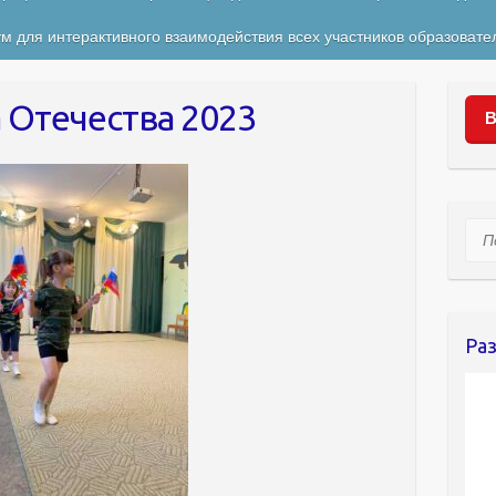
м для интерактивного взаимодействия всех участников образовате
 Отечества 2023
В
Пои
Ра