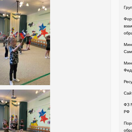
Гру
Фор
вза
обр
Мин
Сам
Мин
Фед
Рес
Сай
ФЗ 
РФ
Пор
обр