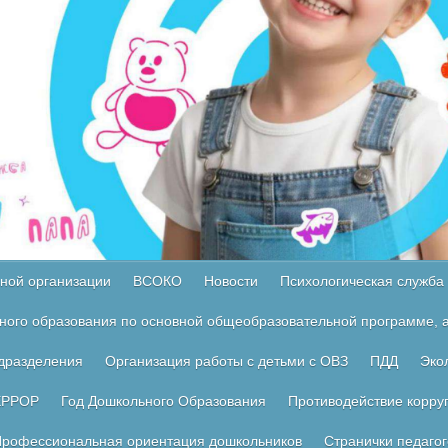
ной организации
ВСОКО
Новости
Психологическая служба
ного образования по основной общеобразовательной программе, а
одразделения
Организация работы с детьми с ОВЗ
ПДД
Эко
ЕРРОР
Год Дошкольного Образования
Противодействие корру
рофессиональная ориентация дошкольников
Странички педагог