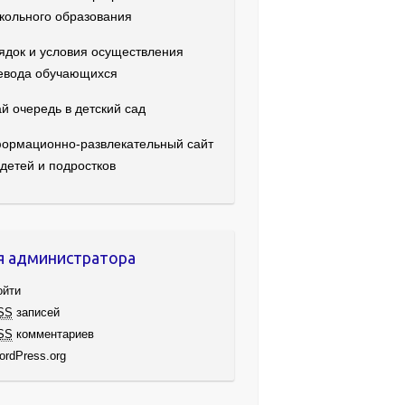
кольного образования
ядок и условия осуществления
евода обучающихся
й очередь в детский сад
ормационно-развлекательный сайт
 детей и подростков
я администратора
ойти
SS
записей
SS
комментариев
ordPress.org