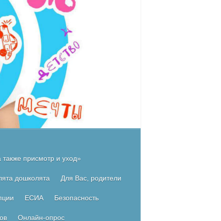
 также присмотр и уход»
лята дошколята
Для Вас, родители
пции
ЕСИА
Безопасность
ов
Онлайн-опрос