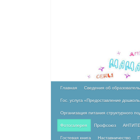
Главная
Сведения об образователь
Гос. услуга «Предоставление дошколь
Организация питания структурного п
Фотогалерея
Профсоюз
АНТИТ
Гостевая книга
Наставничество
П