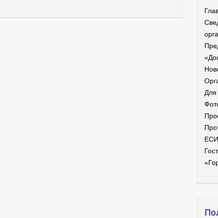
Гла
Све
орг
Пре
«До
Нов
Орг
Для
Фот
Про
Про
ЕС
Гост
«Го
По