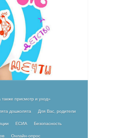
 также присмотр и уход»
лята дошколята
Для Вас, родители
пции
ЕСИА
Безопасность
ов
Онлайн-опрос