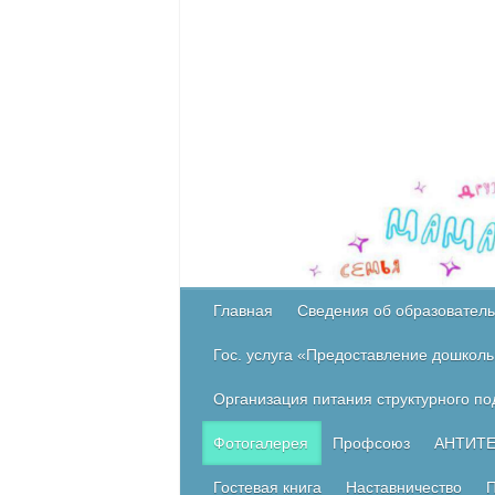
Главная
Сведения об образователь
Гос. услуга «Предоставление дошколь
Организация питания структурного п
Фотогалерея
Профсоюз
АНТИТ
Гостевая книга
Наставничество
П