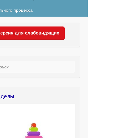
льного процесса
ерсия для слабовидящих
ск
зделы