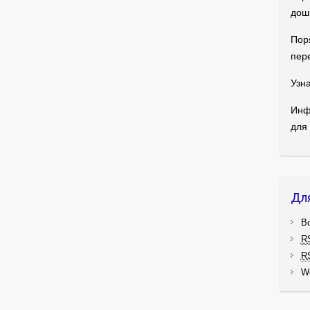
дош
Пор
пер
Узна
Инф
для
Дл
В
R
R
W