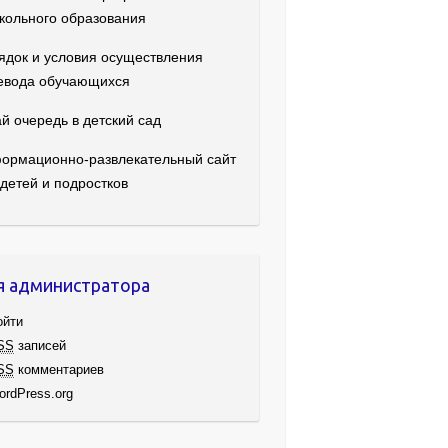
кольного образования
ядок и условия осуществления
евода обучающихся
й очередь в детский сад
ормационно-развлекательный сайт
 детей и подростков
я администратора
ойти
SS
записей
SS
комментариев
ordPress.org