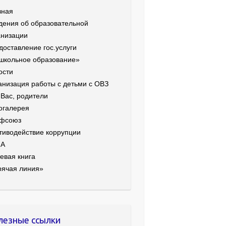
вная
дения об образовательной
анизации
доставление гос.услуги
школьное образование»
ости
анизация работы с детьми с ОВЗ
 Вас, родители
огалерея
фсоюз
тиводействие коррупции
ИА
евая книга
рячая линия»
лезные ссылки