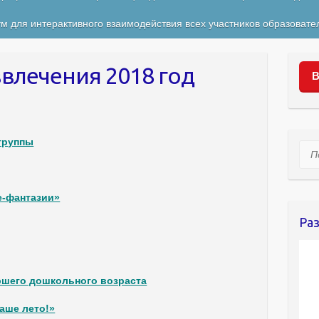
м для интерактивного взаимодействия всех участников образовате
влечения 2018 год
В
группы
Пои
е-фантазии»
Ра
аршего дошкольного возраста
наше лето!»