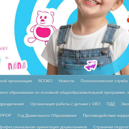
ной организации
ВСОКО
Новости
Психологическая служба
ного образования по основной общеобразовательной программе, а
одразделения
Организация работы с детьми с ОВЗ
ПДД
Эко
ЕРРОР
Год Дошкольного Образования
Противодействие корру
рофессиональная ориентация дошкольников
Странички педагог