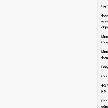
Гру
Фор
вза
обр
Мин
Сам
Мин
Фед
Рес
Сай
ФЗ 
РФ
Пор
обр