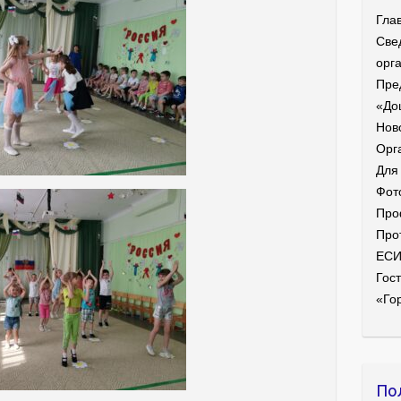
Гла
Све
орг
Пре
«До
Нов
Орг
Для
Фот
Про
Про
ЕС
Гост
«Го
По