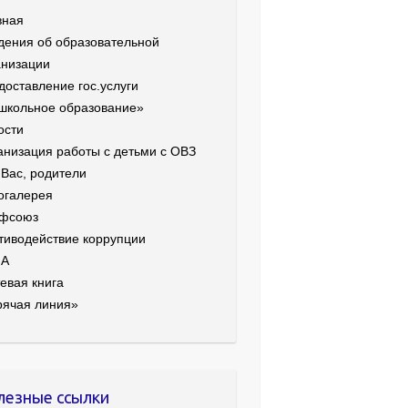
вная
дения об образовательной
анизации
доставление гос.услуги
школьное образование»
ости
анизация работы с детьми с ОВЗ
 Вас, родители
огалерея
фсоюз
тиводействие коррупции
ИА
евая книга
рячая линия»
лезные ссылки