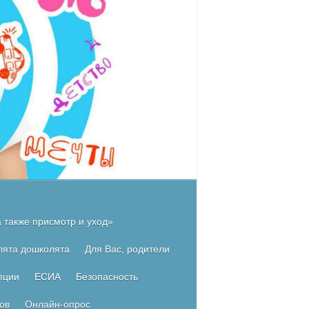
 также присмотр и уход»
лята дошколята
Для Вас, родители
пции
ЕСИА
Безопасность
ов
Онлайн-опрос