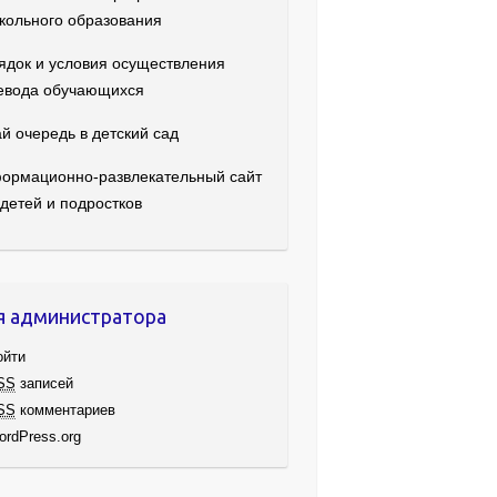
кольного образования
ядок и условия осуществления
евода обучающихся
й очередь в детский сад
ормационно-развлекательный сайт
 детей и подростков
я администратора
ойти
SS
записей
SS
комментариев
ordPress.org