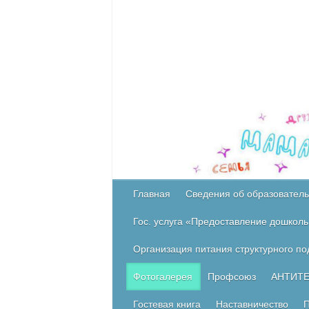
Главная
Сведения об образователь
Гос. услуга «Предоставление дошколь
Организация питания структурного п
Фотогалерея
Профсоюз
АНТИТ
Гостевая книга
Наставничество
П