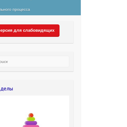
льного процесса
ерсия для слабовидящих
ск
зделы