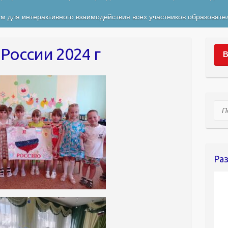
м для интерактивного взаимодействия всех участников образовате
России 2024 г
В
Пои
Ра