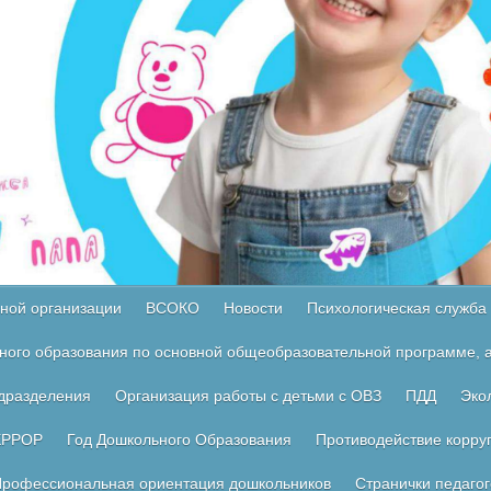
ной организации
ВСОКО
Новости
Психологическая служба
ного образования по основной общеобразовательной программе, а
одразделения
Организация работы с детьми с ОВЗ
ПДД
Эко
ЕРРОР
Год Дошкольного Образования
Противодействие корру
рофессиональная ориентация дошкольников
Странички педагог