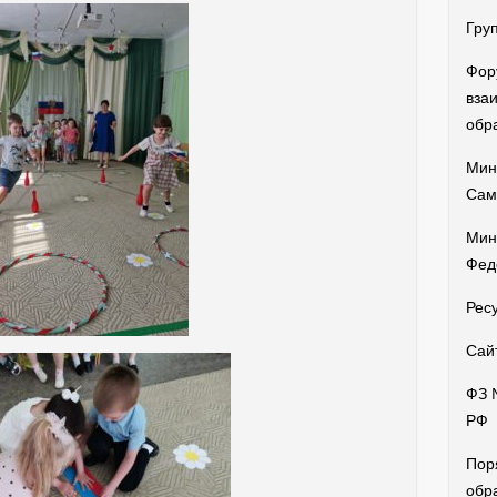
Гру
Фор
вза
обр
Мин
Сам
Мин
Фед
Рес
Сай
ФЗ 
РФ
Пор
обр