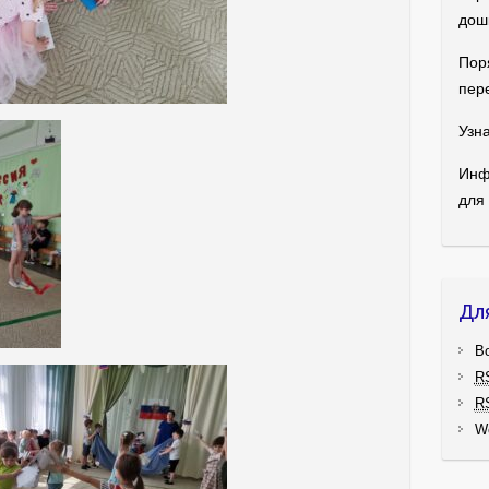
дош
Пор
пер
Узна
Инф
для
Дл
В
R
R
W