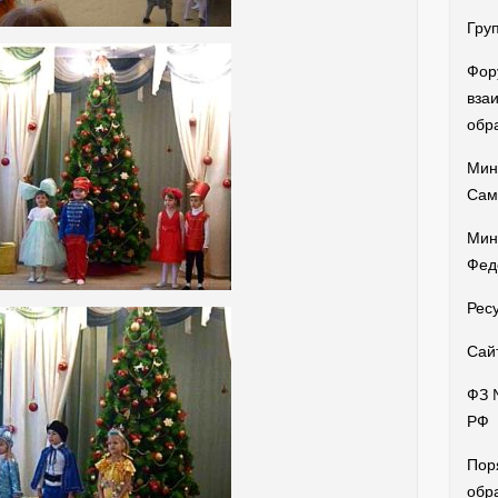
Гру
Фор
вза
обр
Мин
Сам
Мин
Фед
Рес
Сай
ФЗ 
РФ
Пор
обр