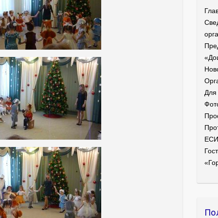
Гла
Све
орг
Пре
«До
Нов
Орг
Для
Фот
Про
Про
ЕС
Гост
«Го
По