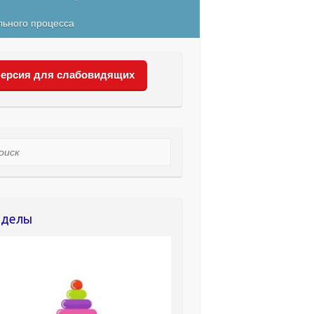
льного процесса
ерсия для слабовидящих
ск
зделы