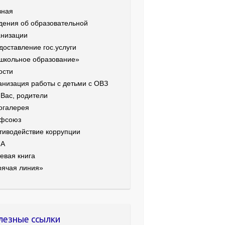
вная
дения об образовательной
анизации
доставление гос.услуги
школьное образование»
ости
анизация работы с детьми с ОВЗ
 Вас, родители
огалерея
фсоюз
тиводействие коррупции
ИА
евая книга
рячая линия»
лезные ссылки