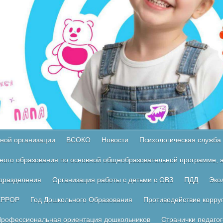
ной организации
ВСОКО
Новости
Психологическая служба
ного образования по основной общеобразовательной программе, а
одразделения
Организация работы с детьми с ОВЗ
ПДД
Эко
ЕРРОР
Год Дошкольного Образования
Противодействие корру
рофессиональная ориентация дошкольников
Странички педагог