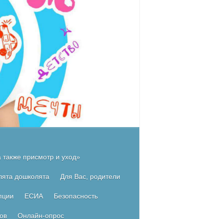
 также присмотр и уход»
лята дошколята
Для Вас, родители
пции
ЕСИА
Безопасность
ов
Онлайн-опрос