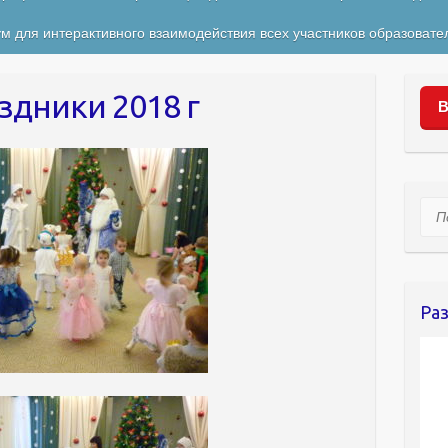
м для интерактивного взаимодействия всех участников образовате
здники 2018 г
В
Пои
Ра