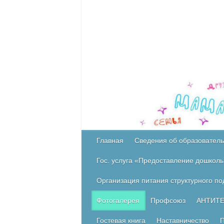
Главная
Сведения об образователь
Гос. услуга «Предоставление дошколь
Организация питания структурного п
Фотогалерея
Профсоюз
АНТИТ
Гостевая книга
Наставничество
П