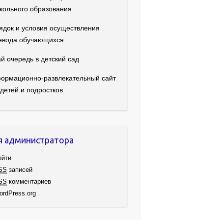
кольного образования
ядок и условия осуществления
евода обучающихся
й очередь в детский сад
ормационно-развлекательный сайт
 детей и подростков
я администратора
ойти
SS
записей
SS
комментариев
ordPress.org