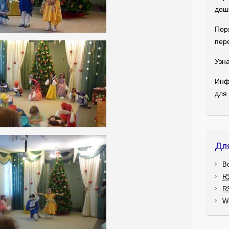
дош
Пор
пер
Узна
Инф
для
Дл
В
R
R
W