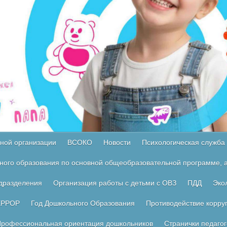
ной организации
ВСОКО
Новости
Психологическая служба
ного образования по основной общеобразовательной программе, а
одразделения
Организация работы с детьми с ОВЗ
ПДД
Эко
ЕРРОР
Год Дошкольного Образования
Противодействие корру
рофессиональная ориентация дошкольников
Странички педагог