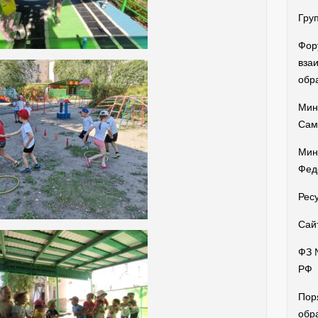
Гру
Фор
вза
обр
Мин
Сам
Мин
Фед
Рес
Сай
ФЗ 
РФ
Пор
обр