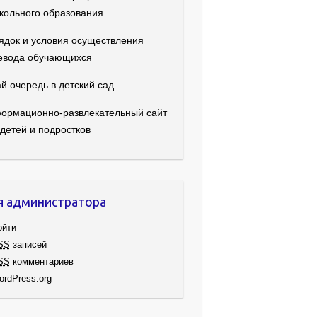
кольного образования
ядок и условия осуществления
евода обучающихся
й очередь в детский сад
ормационно-развлекательный сайт
 детей и подростков
я администратора
ойти
SS
записей
SS
комментариев
ordPress.org