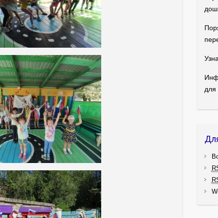
дош
Пор
пер
Узна
Инф
для
Дл
В
R
R
W