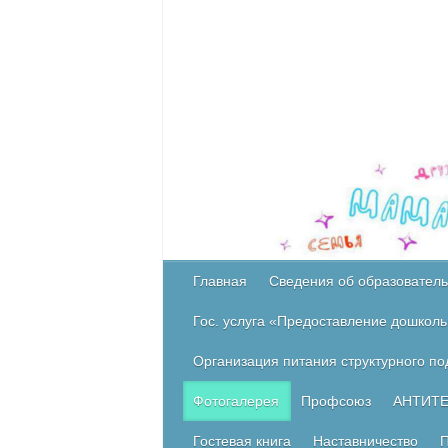
Главная
Сведения об образователь
Гос. услуга «Предоставление дошколь
Организация питания структурного п
Фотогалерея
Профсоюз
АНТИТ
Гостевая книга
Наставничество
П