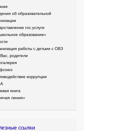
вная
дения об образовательной
анизации
доставление гос.услуги
школьное образование»
ости
анизация работы с детьми с ОВЗ
 Вас, родители
огалерея
фсоюз
тиводействие коррупции
ИА
евая книга
рячая линия»
лезные ссылки