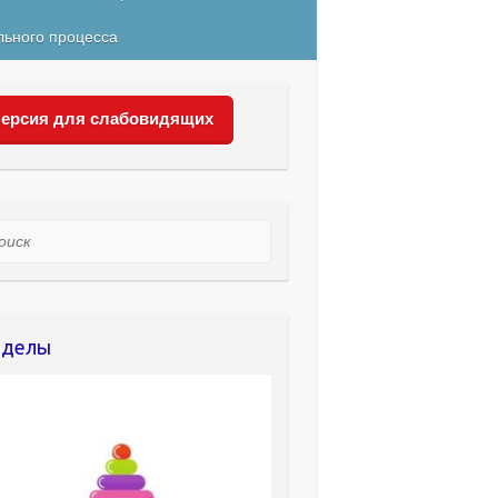
льного процесса
ерсия для слабовидящих
ск
зделы