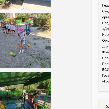
Гла
Све
орг
Пре
«До
Нов
Орг
Для
Фот
Про
Про
ЕС
Гост
«Го
По