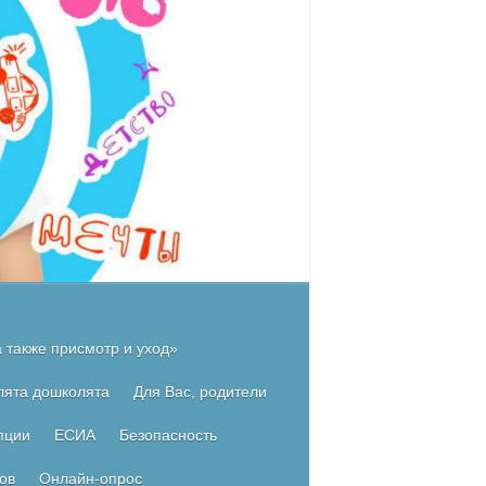
 также присмотр и уход»
лята дошколята
Для Вас, родители
пции
ЕСИА
Безопасность
ов
Онлайн-опрос