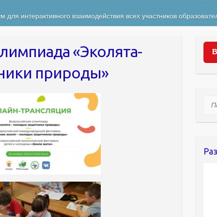
м для интерактивного взаимодействия всех участников образовате
олимпиада «Эколята-
В
ники природы»
Пои
Ра