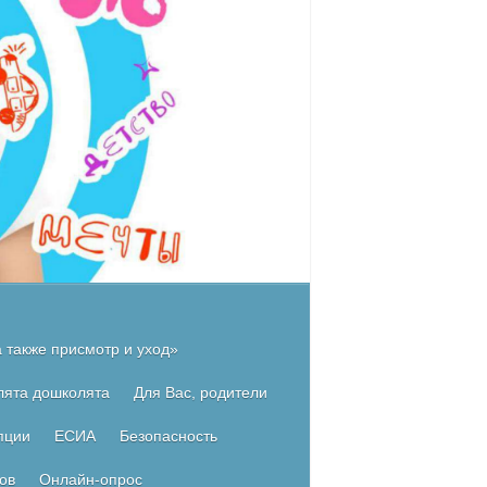
 также присмотр и уход»
лята дошколята
Для Вас, родители
пции
ЕСИА
Безопасность
ов
Онлайн-опрос