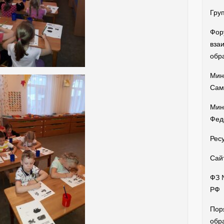
Гру
Фор
вза
обр
Мин
Сам
Мин
Фед
Рес
Сай
ФЗ 
РФ
Пор
обр