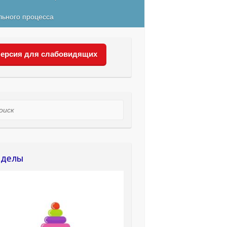
льного процесса
ерсия для слабовидящих
ск
зделы