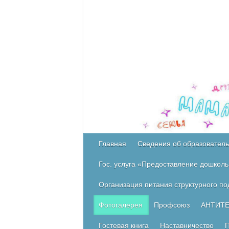
Главная
Сведения об образователь
Гос. услуга «Предоставление дошколь
Организация питания структурного п
Фотогалерея
Профсоюз
АНТИТ
Гостевая книга
Наставничество
П