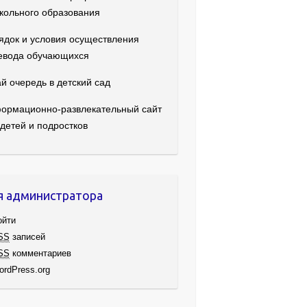
кольного образования
ядок и условия осуществления
евода обучающихся
й очередь в детский сад
ормационно-развлекательный сайт
 детей и подростков
я администратора
ойти
SS
записей
SS
комментариев
ordPress.org