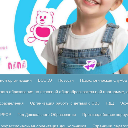
ной организации
ВСОКО
Новости
Психологическая служба
ного образования по основной общеобразовательной программе, а
одразделения
Организация работы с детьми с ОВЗ
ПДД
Эко
ЕРРОР
Год Дошкольного Образования
Противодействие корру
рофессиональная ориентация дошкольников
Странички педагог