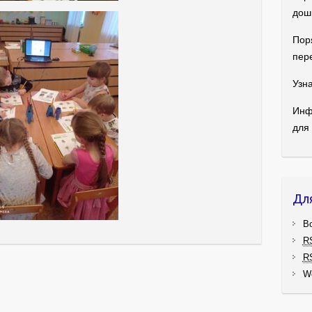
дош
Пор
пер
Узна
Инф
для
Дл
В
R
R
W