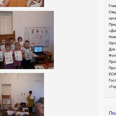
Гла
Све
орг
Пре
«До
Нов
Орг
Для
Фот
Про
Про
ЕС
Гост
«Го
По