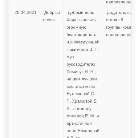
направленност
20.04.2021
Добрые
Добрый день.
родитель восп
слова
Хочу выразить
старшей
огромную
группы компе
благодарность
направленност
и.о.заведующей
Никитиной В. Г.,
муз.
руководителю
Хомичук Н. Н.,
нашим лучшим
воспитателям
Бутенковой С.
Р., Храмовой Е.
В., логопеду
Ареевой Е. М. и
артистичной
няне Назаровой