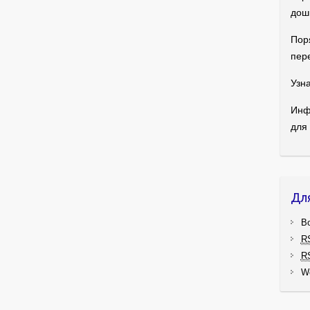
дош
Пор
пер
Узна
Инф
для
Дл
В
R
R
W