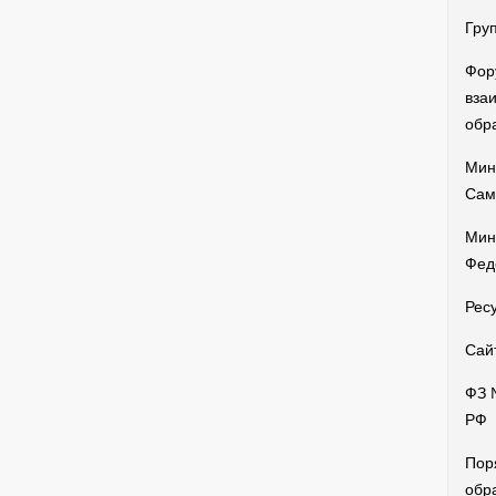
Гру
Фор
вза
обр
Мин
Сам
Мин
Фед
Рес
Сай
ФЗ 
РФ
Пор
обр