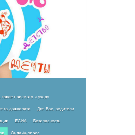
 также присмотр и уход»
лята дошколята
Для Вас, родители
пции
ЕСИА
Безопасность
ов
Онлайн-опрос