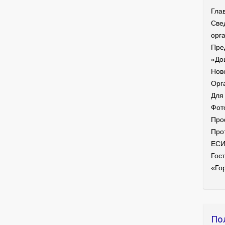
Гла
Све
орг
Пре
«До
Нов
Орг
Для
Фот
Про
Про
ЕС
Гост
«Го
По