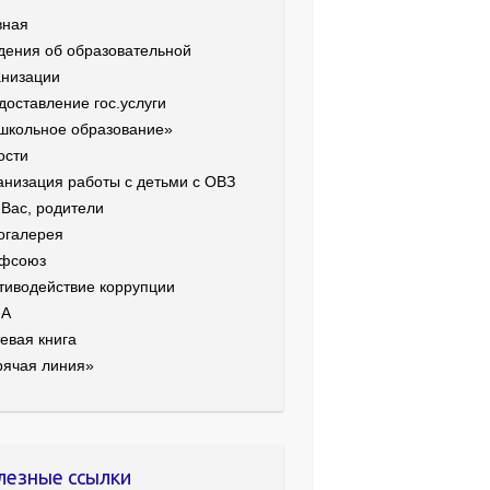
вная
дения об образовательной
анизации
доставление гос.услуги
школьное образование»
ости
анизация работы с детьми с ОВЗ
 Вас, родители
огалерея
фсоюз
тиводействие коррупции
ИА
евая книга
рячая линия»
лезные ссылки