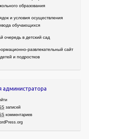
кольного образования
ядок и условия осуществления
евода обучающихся
й очередь в детский сад
ормационно-развлекательный сайт
 детей и подростков
я администратора
ойти
SS
записей
SS
комментариев
ordPress.org