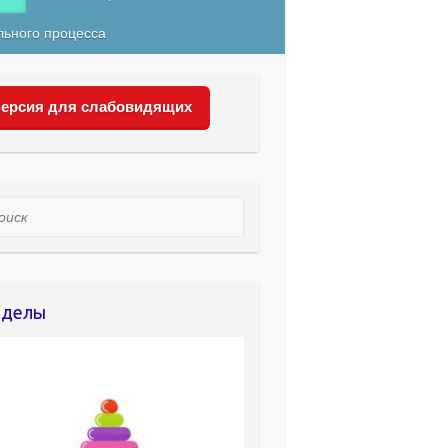
льного процесса
ерсия для слабовидящих
ск
зделы