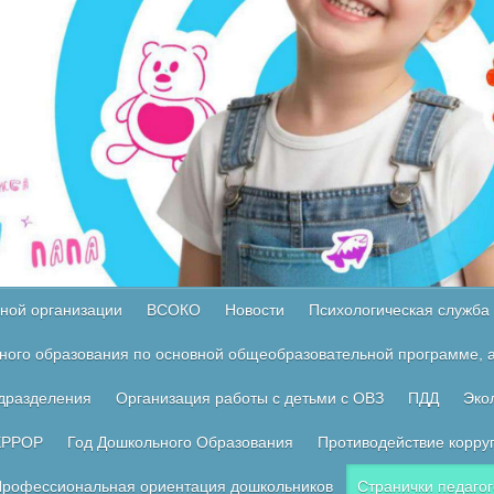
ной организации
ВСОКО
Новости
Психологическая служба
ного образования по основной общеобразовательной программе, а
одразделения
Организация работы с детьми с ОВЗ
ПДД
Эко
ЕРРОР
Год Дошкольного Образования
Противодействие корру
рофессиональная ориентация дошкольников
Странички педагог