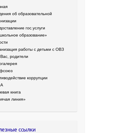
вная
дения об образовательной
анизации
доставление гос.услуги
школьное образование»
ости
анизация работы с детьми с ОВЗ
 Вас, родители
огалерея
фсоюз
тиводействие коррупции
ИА
евая книга
рячая линия»
лезные ссылки