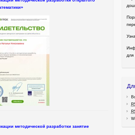
дош
атематики»
Пор
пер
Узна
Инф
для
Дл
В
R
R
W
кации методической разработки занятие