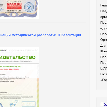
Гла
Све
орг
Пре
«До
Нов
икации методической разработки «Презентация
Орг
Для
Фот
Про
Про
ЕС
Гост
«Го
По