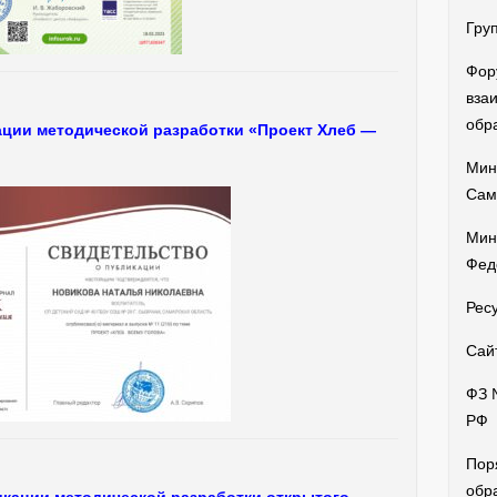
Гру
Фор
вза
обр
ации методической разработки «Проект Хлеб —
Мин
Сам
Мин
Фед
Рес
Сай
ФЗ 
РФ
Пор
обр
икации методической разработки открытого