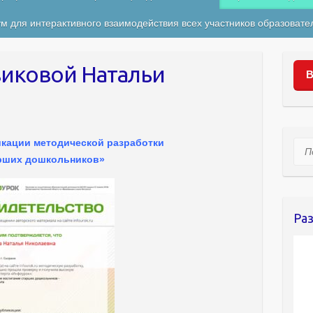
м для интерактивного взаимодействия всех участников образовате
иковой Натальи
В
икации методической разработки
Пои
арших дошкольников»
Ра