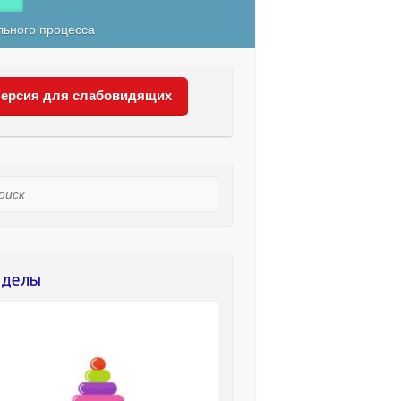
льного процесса
ерсия для слабовидящих
ск
зделы