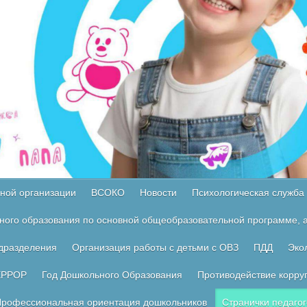
ной организации
ВСОКО
Новости
Психологическая служба
ного образования по основной общеобразовательной программе, а
одразделения
Организация работы с детьми с ОВЗ
ПДД
Эко
ЕРРОР
Год Дошкольного Образования
Противодействие корру
рофессиональная ориентация дошкольников
Странички педагог