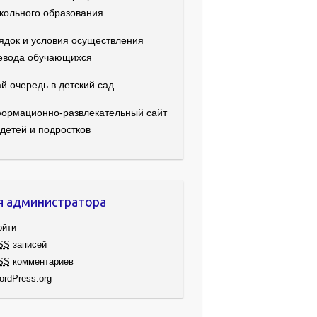
кольного образования
ядок и условия осуществления
евода обучающихся
й очередь в детский сад
ормационно-развлекательный сайт
 детей и подростков
я администратора
ойти
SS
записей
SS
комментариев
ordPress.org