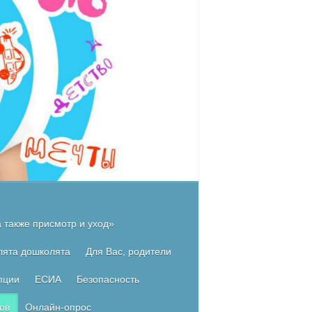
 также присмотр и уход»
лята дошколята
Для Вас, родители
пции
ЕСИА
Безопасность
ов
Онлайн-опрос