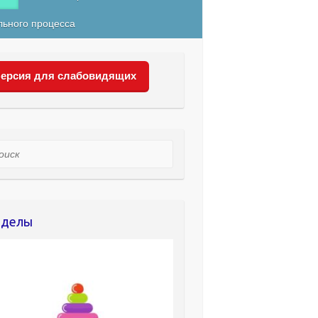
льного процесса
ерсия для слабовидящих
ск
зделы