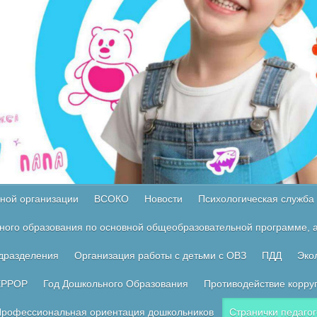
ной организации
ВСОКО
Новости
Психологическая служба
ного образования по основной общеобразовательной программе, а
одразделения
Организация работы с детьми с ОВЗ
ПДД
Эко
ЕРРОР
Год Дошкольного Образования
Противодействие корру
рофессиональная ориентация дошкольников
Странички педагог