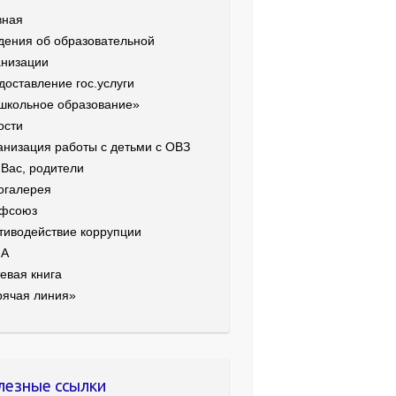
вная
дения об образовательной
анизации
доставление гос.услуги
школьное образование»
ости
анизация работы с детьми с ОВЗ
 Вас, родители
огалерея
фсоюз
тиводействие коррупции
ИА
евая книга
рячая линия»
лезные ссылки