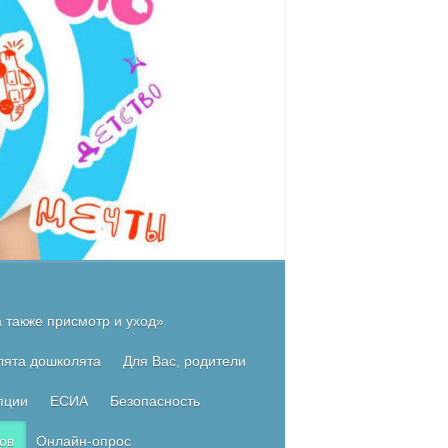
 также присмотр и уход»
лята дошколята
Для Вас, родители
пции
ЕСИА
Безопасность
ов
Онлайн-опрос