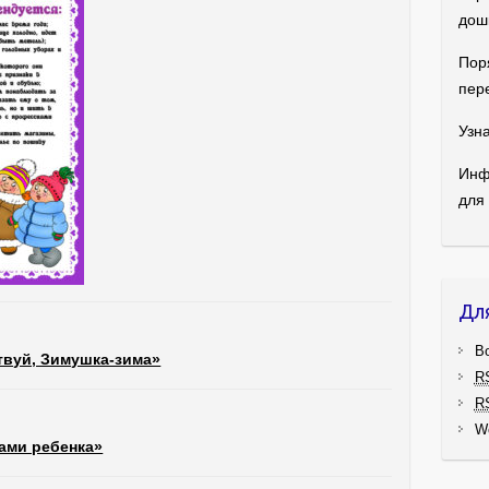
дош
Пор
пер
Узна
Инф
для
Дл
В
твуй, Зимушка-зима»
R
R
W
ами ребенка»