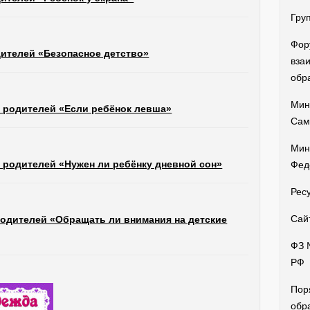
Гру
Фор
ителей «Безопасное детство»
вза
обр
Мин
 родителей «Если ребёнок левша»
Сам
Мин
 родителей «Нужен ли ребёнку дневной сон»
Фед
Рес
Сай
одителей «Обращать ли внимания на детские
ФЗ 
РФ
Пор
обр