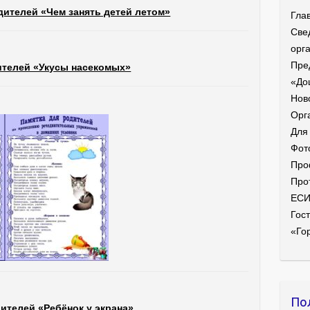
дителей «Чем занять детей летом»
Гла
Све
орг
Пре
ителей «Укусы насекомых»
«До
Нов
Орг
Для
Фот
Про
Про
ЕС
Гост
«Го
По
ителей «Ребёнок у экрана»