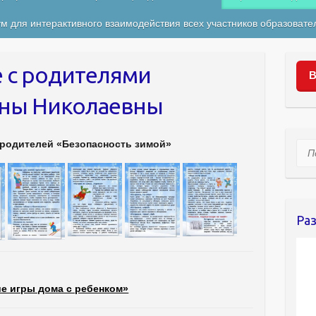
м для интерактивного взаимодействия всех участников образовате
 с родителями
В
ены Николаевны
 родителей «Безопасность зимой»
Пои
Ра
е игры дома с ребенком»