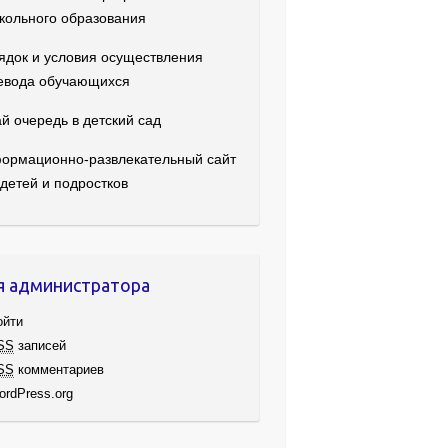
кольного образования
ядок и условия осуществления
евода обучающихся
й очередь в детский сад
ормационно-развлекательный сайт
 детей и подростков
я администратора
ойти
SS
записей
SS
комментариев
ordPress.org