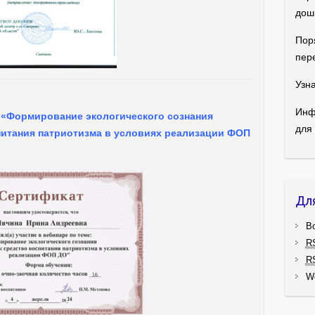
дош
Пор
пер
Узна
Инф
 «Формирование экологического сознания
для
итания патриотизма в условиях реализации ФОП
Дл
В
R
R
W