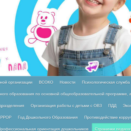
ной организации
ВСОКО
Новости
Психологическая служба
ного образования по основной общеобразовательной программе, а
одразделения
Организация работы с детьми с ОВЗ
ПДД
Эко
ЕРРОР
Год Дошкольного Образования
Противодействие корру
рофессиональная ориентация дошкольников
Странички педагог