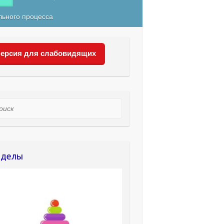
льного процесса
ерсия для слабовидящих
ск
зделы