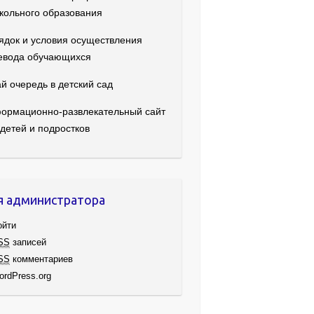
кольного образования
ядок и условия осуществления
евода обучающихся
й очередь в детский сад
ормационно-развлекательный сайт
 детей и подростков
я администратора
ойти
SS
записей
SS
комментариев
ordPress.org