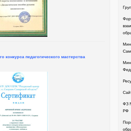
Гру
Фор
вза
обр
Мин
Сам
го конкурса педагогического мастерства
Мин
Фед
Рес
Сай
ФЗ 
РФ
Пор
обр