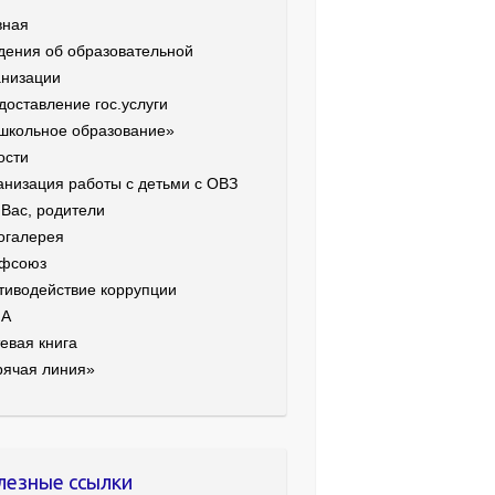
вная
дения об образовательной
анизации
доставление гос.услуги
школьное образование»
ости
анизация работы с детьми с ОВЗ
 Вас, родители
огалерея
фсоюз
тиводействие коррупции
ИА
евая книга
рячая линия»
лезные ссылки