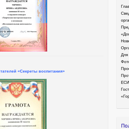
Гла
Све
орг
Пре
«До
Нов
Орг
Для
Фот
Про
итателей «Секреты воспитания»
Про
ЕС
Гост
«Го
По