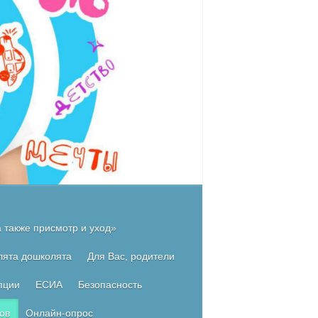
 также присмотр и уход»
лята дошколята
Для Вас, родители
пции
ЕСИА
Безопасность
ов
Онлайн-опрос