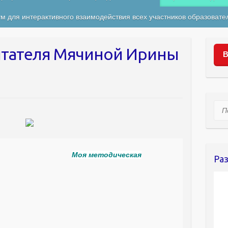
м для интерактивного взаимодействия всех участников образовате
итателя Мячиной Ирины
В
Пои
Моя методическая
Ра