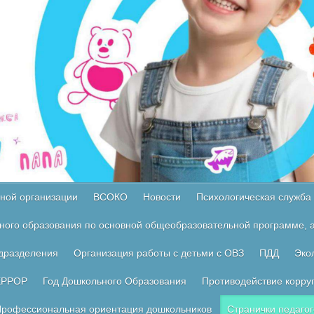
ной организации
ВСОКО
Новости
Психологическая служба
ного образования по основной общеобразовательной программе, а
одразделения
Организация работы с детьми с ОВЗ
ПДД
Эко
ЕРРОР
Год Дошкольного Образования
Противодействие корру
рофессиональная ориентация дошкольников
Странички педагог