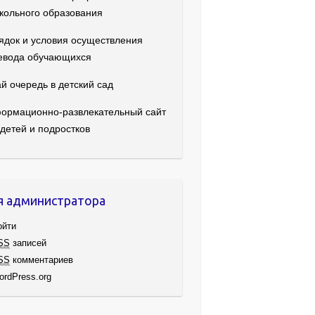
кольного образования
ядок и условия осуществления
евода обучающихся
й очередь в детский сад
ормационно-развлекательный сайт
 детей и подростков
я администратора
ойти
SS
записей
SS
комментариев
ordPress.org