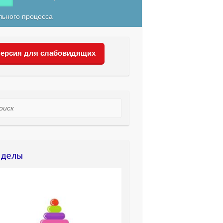
льного процесса
ерсия для слабовидящих
ск
зделы