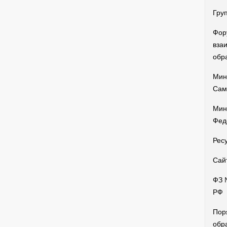
Гру
Фор
вза
обр
Мин
Сам
Мин
Фед
Рес
Сай
ФЗ 
РФ
Пор
обр