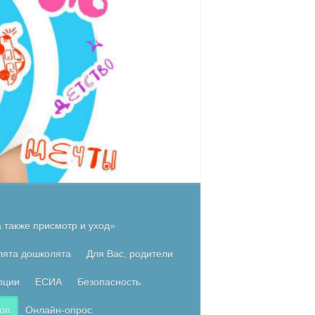
 также присмотр и уход»
лята дошколята
Для Вас, родители
пции
ЕСИА
Безопасность
ов
Онлайн-опрос