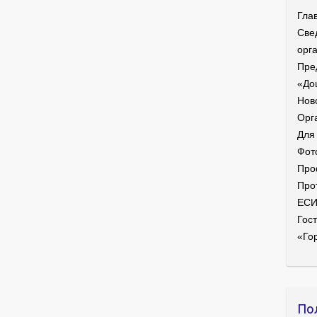
Гла
Све
орг
Пре
«До
Нов
Орг
Для
Фот
Про
Про
ЕС
Гост
«Го
По