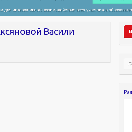
м для интерактивного взаимодействия всех участников образовате
Аксяновой Васили
В
Пои
Ра