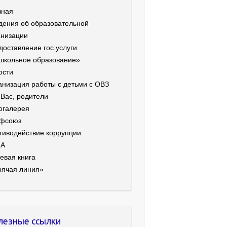
вная
дения об образовательной
анизации
доставление гос.услуги
школьное образование»
ости
анизация работы с детьми с ОВЗ
 Вас, родители
огалерея
фсоюз
тиводействие коррупции
ИА
евая книга
рячая линия»
лезные ссылки