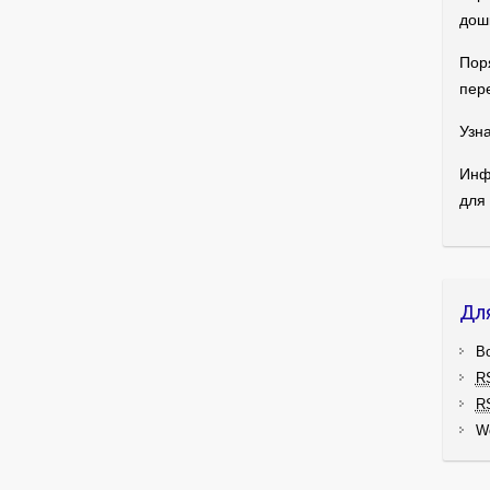
дош
Пор
пер
Узна
Инф
для
Дл
В
R
R
W