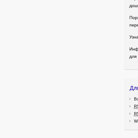
дош
Пор
пер
Узна
Инф
для
Дл
В
R
R
W