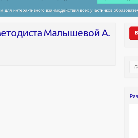
м для интерактивного взаимодействия всех участников образовате
методиста Малышевой А.
В
Пои
Ра