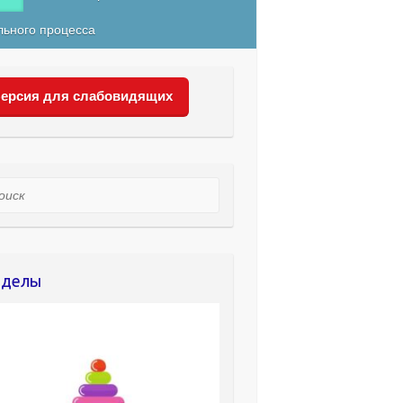
льного процесса
ерсия для слабовидящих
ск
зделы