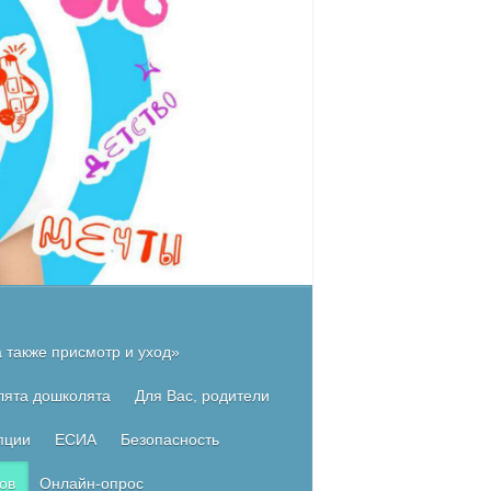
 также присмотр и уход»
лята дошколята
Для Вас, родители
пции
ЕСИА
Безопасность
ов
Онлайн-опрос