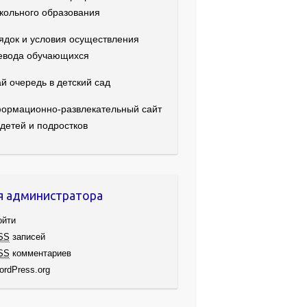
кольного образования
ядок и условия осуществления
евода обучающихся
й очередь в детский сад
ормационно-развлекательный сайт
 детей и подростков
я администратора
ойти
SS
записей
SS
комментариев
ordPress.org