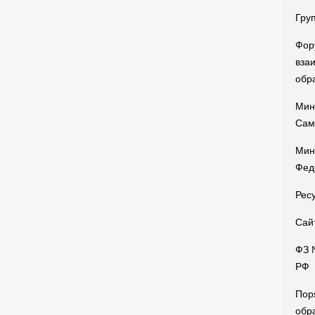
Гру
Фор
вза
обр
Мин
Сам
Мин
Фед
Рес
Сай
ФЗ 
РФ
Пор
обр