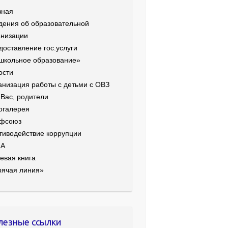
вная
дения об образовательной
анизации
доставление гос.услуги
школьное образование»
ости
анизация работы с детьми с ОВЗ
 Вас, родители
огалерея
фсоюз
тиводействие коррупции
ИА
евая книга
рячая линия»
лезные ссылки