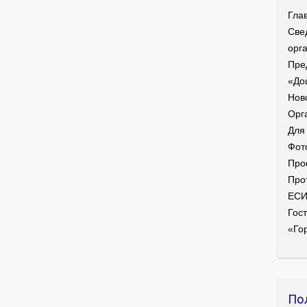
Гла
Све
орг
Пре
«До
Нов
Орг
Для
Фот
Про
Про
ЕС
Гост
«Го
По