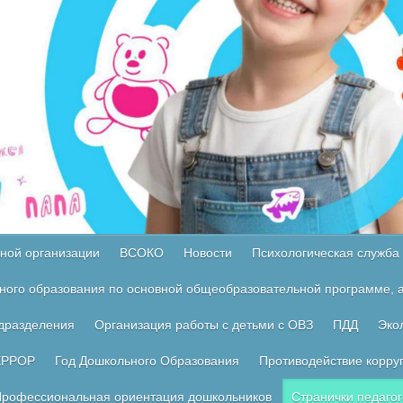
ной организации
ВСОКО
Новости
Психологическая служба
ного образования по основной общеобразовательной программе, а
одразделения
Организация работы с детьми с ОВЗ
ПДД
Эко
ЕРРОР
Год Дошкольного Образования
Противодействие корру
рофессиональная ориентация дошкольников
Странички педагог