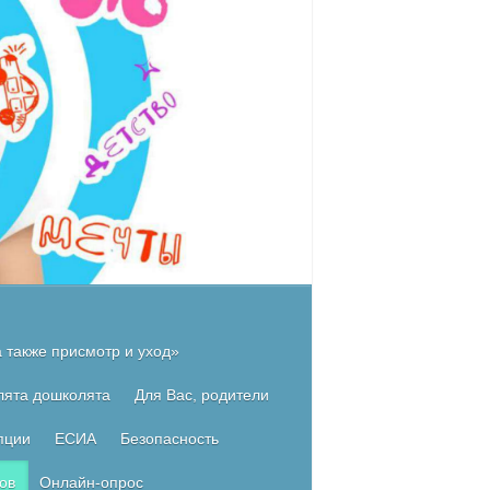
 также присмотр и уход»
лята дошколята
Для Вас, родители
пции
ЕСИА
Безопасность
ов
Онлайн-опрос