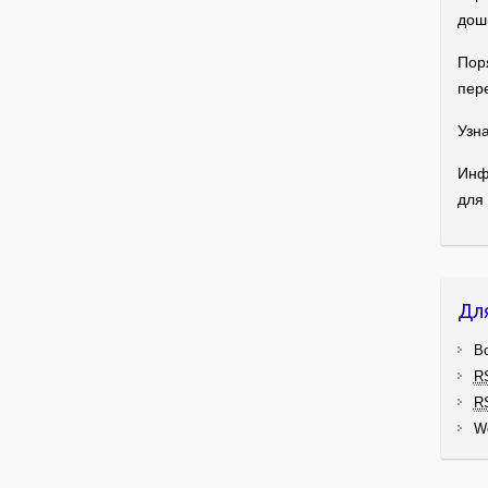
дош
Пор
пер
Узна
Инф
для
Дл
В
R
R
W