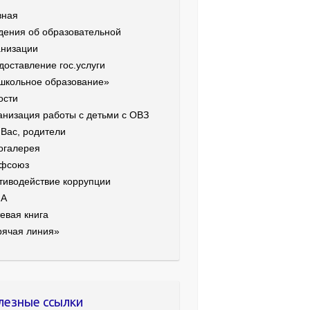
вная
дения об образовательной
анизации
доставление гос.услуги
школьное образование»
ости
анизация работы с детьми с ОВЗ
 Вас, родители
огалерея
фсоюз
тиводействие коррупции
ИА
евая книга
рячая линия»
лезные ссылки