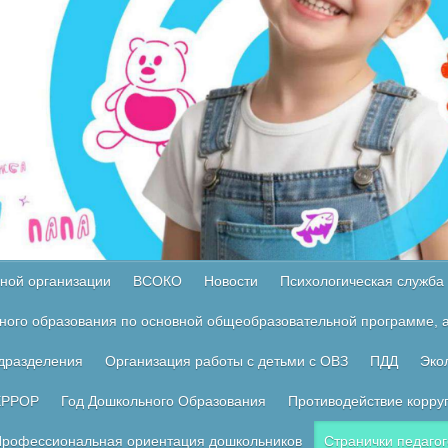
ной организации
ВСОКО
Новости
Психологическая служба
ного образования по основной общеобразовательной программе, а
одразделения
Организация работы с детьми с ОВЗ
ПДД
Эко
ЕРРОР
Год Дошкольного Образования
Противодействие корру
рофессиональная ориентация дошкольников
Странички педагог