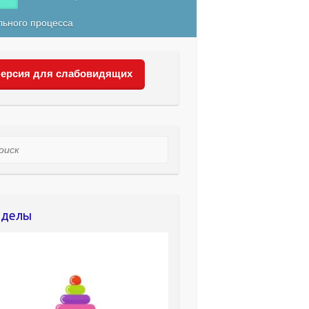
льного процесса
ерсия для слабовидящих
ск
зделы