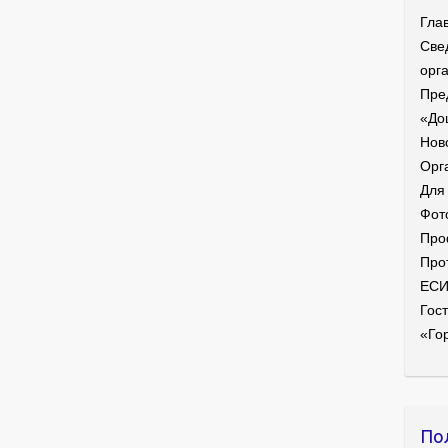
Гла
Све
орг
Пре
«До
Нов
Орг
Для
Фот
Про
Про
ЕС
Гост
«Го
По