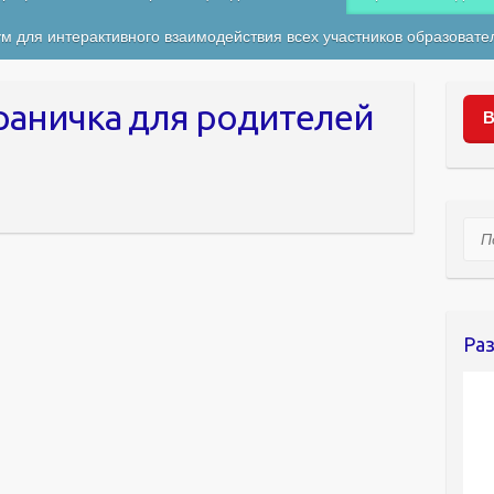
м для интерактивного взаимодействия всех участников образовате
раничка для родителей
В
Пои
Ра