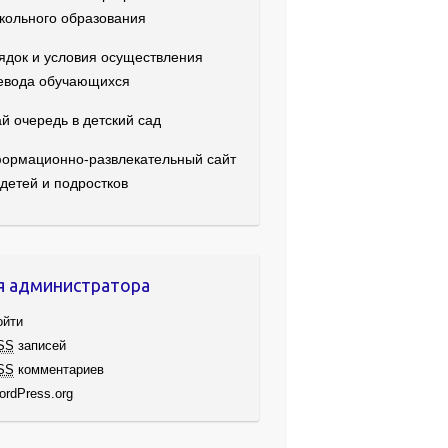
кольного образования
ядок и условия осуществления
евода обучающихся
й очередь в детский сад
ормационно-развлекательный сайт
 детей и подростков
я администратора
ойти
SS
записей
SS
комментариев
ordPress.org