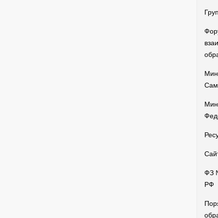
Гру
Фор
вза
обр
Мин
Сам
Мин
Фед
Рес
Сай
ФЗ 
РФ
Пор
обр