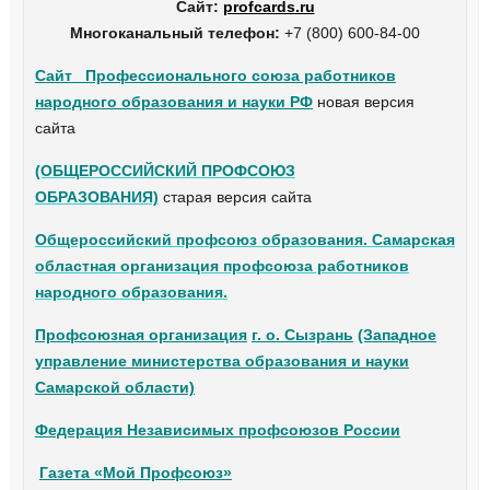
Сайт:
profcards.ru
Многоканальный телефон:
+7 (800) 600-84-00
Сайт Профессионального союза работников
народного образования и науки РФ
новая версия
сайта
(ОБЩЕРОССИЙСКИЙ ПРОФСОЮЗ
ОБРАЗОВАНИЯ)
старая версия сайта
Общероссийский профсоюз образования. Самарская
областная организация профсоюза работников
народного образования.
Профсоюзная организация
г. о. Сызрань
(Западное
управление министерства образования и науки
Самарской области)
Федерация Независимых профсоюзов России
Газета «Мой Профсоюз»