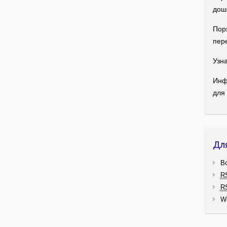
дош
Пор
пер
Узна
Инф
для
Дл
В
R
R
W