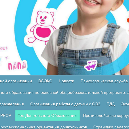
ной организации
ВСОКО
Новости
Психологическая служба
ного образования по основной общеобразовательной программе, а
одразделения
Организация работы с детьми с ОВЗ
ПДД
Эко
ЕРРОР
Год Дошкольного Образования
Противодействие корру
рофессиональная ориентация дошкольников
Странички педагог