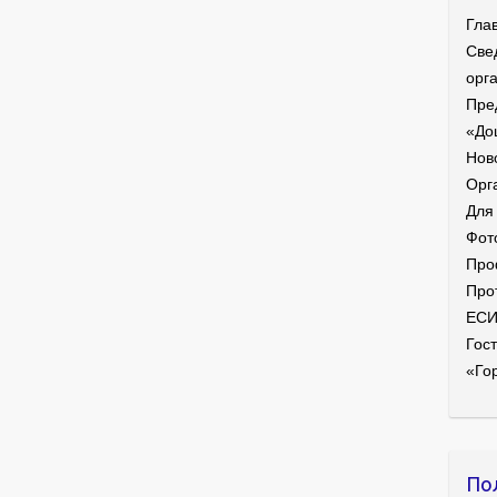
Гла
Све
орг
Пре
«До
Нов
Орг
Для
Фот
Про
Про
ЕС
Гост
«Го
По