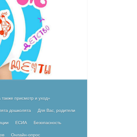
 также присмотр и уход»
лята дошколята
Для Вас, родители
пции
ЕСИА
Безопасность
ов
Онлайн-опрос