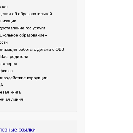
вная
дения об образовательной
анизации
доставление гос.услуги
школьное образование»
ости
анизация работы с детьми с ОВЗ
 Вас, родители
огалерея
фсоюз
тиводействие коррупции
ИА
евая книга
рячая линия»
лезные ссылки