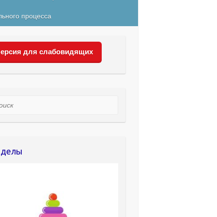
льного процесса
ерсия для слабовидящих
ск
зделы