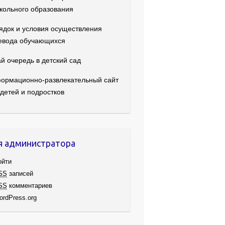
кольного образования
ядок и условия осуществления
евода обучающихся
й очередь в детский сад
ормационно-развлекательный сайт
 детей и подростков
я администратора
ойти
SS
записей
SS
комментариев
ordPress.org