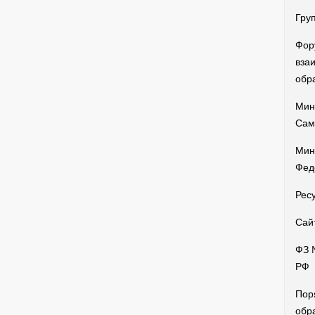
Гру
Фор
вза
обр
Мин
Сам
Мин
Фед
Рес
Сай
ФЗ 
РФ
Пор
обр